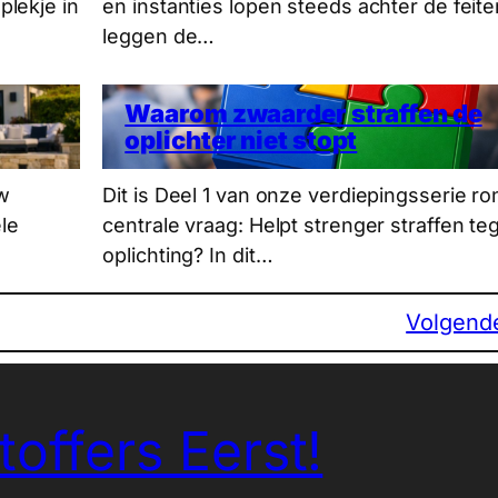
lekje in
en instanties lopen steeds achter de feite
leggen de…
Waarom zwaarder straffen de
oplichter niet stopt
w
Dit is Deel 1 van onze verdiepingsserie 
ele
centrale vraag: Helpt strenger straffen te
oplichting? In dit…
Volgend
toffers Eerst!