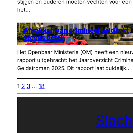
stijgen en ouderen moeten vechten voor een p
het…
Afpakken van crimineel geld lukt
steeds beter
Het Openbaar Ministerie (OM) heeft een nieu
rapport uitgebracht: het Jaaroverzicht Crimin
Geldstromen 2025. Dit rapport laat duidelijk…
1
2
3
…
18
Slach