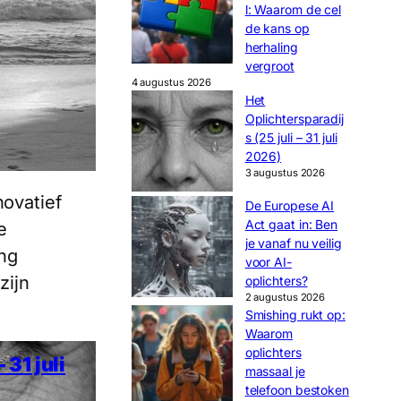
l: Waarom de cel
de kans op
herhaling
vergroot
4 augustus 2026
Het
Oplichtersparadij
s (25 juli – 31 juli
2026)
3 augustus 2026
novatief
De Europese AI
Act gaat in: Ben
e
je vanaf nu veilig
ing
voor AI-
zijn
oplichters?
2 augustus 2026
Smishing rukt op:
Waarom
oplichters
 31 juli
massaal je
telefoon bestoken