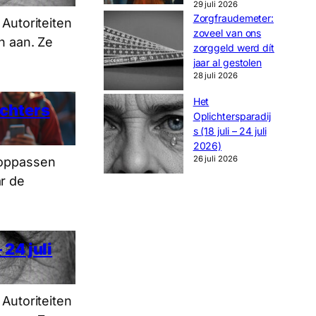
29 juli 2026
Zorgfraudemeter:
 Autoriteiten
zoveel van ons
n aan. Ze
zorggeld werd dít
jaar al gestolen
28 juli 2026
Het
ichters
Oplichtersparadij
s (18 juli – 24 juli
2026)
26 juli 2026
 oppassen
r de
 24 juli
 Autoriteiten