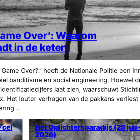
 ‘Game Over’: Waarom
dt in de keten
ame Over?!’ heeft de Nationale Politie een in
biel banditisme en social engineering. Hoewel d
ntificatiecijfers laat zien, waarschuwt Sticht
x. Het louter verhogen van de pakkans verliest 
sering…
 cel
Het Oplichtersparadijs (25 juli –
2026)