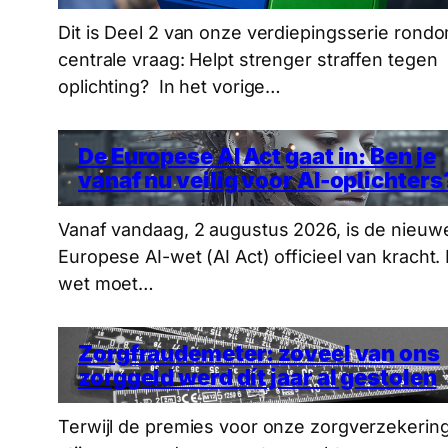
Dit is Deel 2 van onze verdiepingsserie rond
centrale vraag: Helpt strenger straffen tegen
oplichting? In het vorige…
De Europese AI Act gaat in: Ben je
vanaf nu veilig voor AI-oplichters
Vanaf vandaag, 2 augustus 2026, is de nieuw
Europese AI-wet (AI Act) officieel van kracht.
wet moet…
Zorgfraudemeter: zoveel van ons
zorggeld werd dít jaar al gestolen
Terwijl de premies voor onze zorgverzekering 