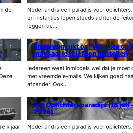
om de
Nederland is een paradijs voor oplichters.
en instanties lopen steeds achter de feite
leggen de…
Smishing rukt op: Waarom opl
?
massaal je telefoon bestoken
e
Iedereen weet inmiddels wel dat je moet
 Deze
met vreemde e-mails. We kijken goed naa
afzender. Ook…
Het Oplichtersparadijs (18 juli –
2026)
elk jaar
Nederland is een paradijs voor oplichters.