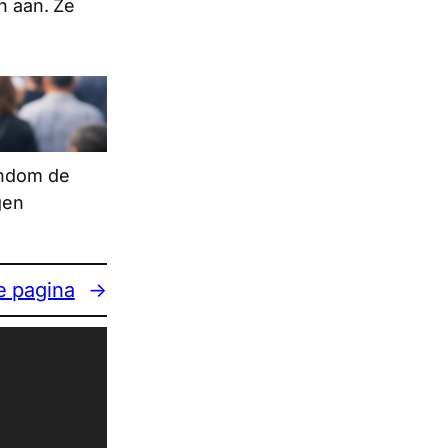
n aan. Ze
rondom de
gen
e pagina
→