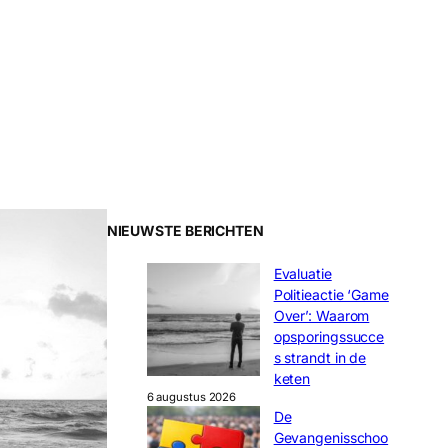
NIEUWSTE BERICHTEN
Evaluatie
Politieactie ‘Game
Over’: Waarom
opsporingssucce
s strandt in de
keten
6 augustus 2026
De
Gevangenisschoo