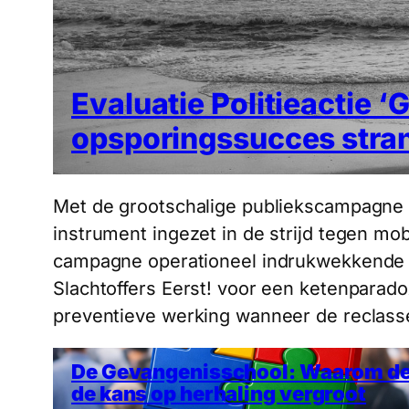
Evaluatie Politieactie
opsporingssucces stran
Met de grootschalige publiekscampagne ‘G
instrument ingezet in de strijd tegen mo
campagne operationeel indrukwekkende ide
Slachtoffers Eerst! voor een ketenparado
preventieve werking wanneer de reclas
De Gevangenisschool: Waarom de
de kans op herhaling vergroot