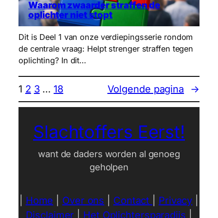
Waarom zwaarder straffen de
oplichter niet stopt
Dit is Deel 1 van onze verdiepingsserie rondom
de centrale vraag: Helpt strenger straffen tegen
oplichting? In dit…
1
2
3
…
18
Volgende pagina
→
Slachtoffers Eerst!
want de daders worden al genoeg
geholpen
|
Home
|
Over ons
|
Contact
|
Privacy
|
Disclaimer
|
Het Oplichtersparadijs
|