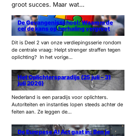
groot succes. Maar wat…
De Gevangenisschool: Waarom de
cel de kans op herhaling vergroot
Dit is Deel 2 van onze verdiepingsserie rondom
de centrale vraag: Helpt strenger straffen tegen
oplichting? In het vorige…
Het Oplichtersparadijs (25 juli – 31
juli 2026)
Nederland is een paradijs voor oplichters.
Autoriteiten en instanties lopen steeds achter de
feiten aan. Ze leggen de…
De Europese AI Act gaat in: Ben je