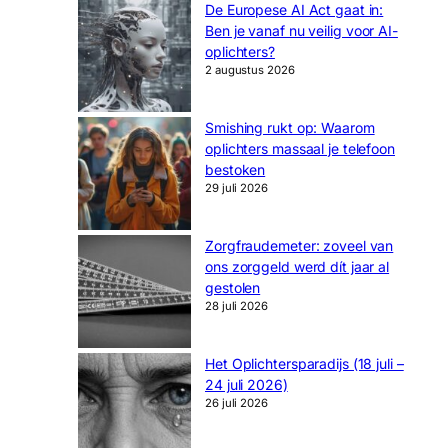
De Europese AI Act gaat in:
Ben je vanaf nu veilig voor AI-
oplichters?
2 augustus 2026
Smishing rukt op: Waarom
oplichters massaal je telefoon
bestoken
29 juli 2026
Zorgfraudemeter: zoveel van
ons zorggeld werd dít jaar al
gestolen
28 juli 2026
Het Oplichtersparadijs (18 juli –
24 juli 2026)
26 juli 2026