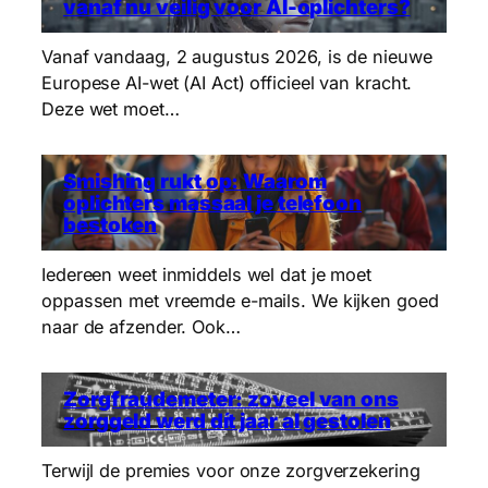
vanaf nu veilig voor AI-oplichters?
Vanaf vandaag, 2 augustus 2026, is de nieuwe
Europese AI-wet (AI Act) officieel van kracht.
Deze wet moet…
Smishing rukt op: Waarom
oplichters massaal je telefoon
bestoken
Iedereen weet inmiddels wel dat je moet
oppassen met vreemde e-mails. We kijken goed
naar de afzender. Ook…
Zorgfraudemeter: zoveel van ons
zorggeld werd dít jaar al gestolen
Terwijl de premies voor onze zorgverzekering