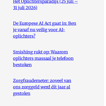
Het Oplichtersparadijs (25 juli –
31 juli 2026)
De Europese AI Act gaat in: Ben
je vanaf nu veilig voor AI-
oplichters?
Smishing rukt op: Waarom
oplichters massaal je telefoon
bestoken
Zorgfraudemeter: zoveel van
ons zorggeld werd dít jaar al
gestolen