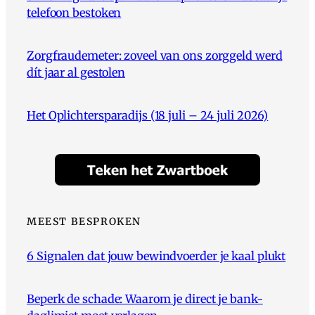
telefoon bestoken
Zorgfraudemeter: zoveel van ons zorggeld werd
dít jaar al gestolen
Het Oplichtersparadijs (18 juli – 24 juli 2026)
MEEST BESPROKEN
6 Signalen dat jouw bewindvoerder je kaal plukt
Beperk de schade: Waarom je direct je bank-