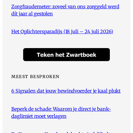
Zorgfraudemeter: zoveel van ons zorggeld werd
dít jaar al gestolen
Het Oplichtersparadijs (18 juli – 24 juli 2026)
MEEST BESPROKEN
6 Signalen dat jouw bewindvoerder je kaal plukt
Beperk de schade: Waarom je direct je bank-
daglimiet moet verlagen