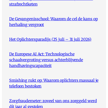
strafrechtketen
De Gevangenisschool: Waarom de cel de kans op
herhaling vergroot
Het Oplichtersparadijs (25 juli – 31 juli 2026)
De Europese AI Act: Technologische
schaalvergroting versus achterblijvende
handhavingscapaciteit
Smishing rukt op: Waarom oplichters massaal je
telefoon bestoken
Zorgfraudemeter: zoveel van ons zorggeld werd
dít jaar al gestolen