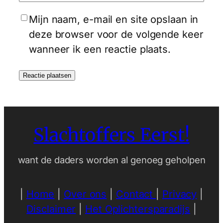
Mijn naam, e-mail en site opslaan in
deze browser voor de volgende keer
wanneer ik een reactie plaats.
Slachtoffers Eerst!
want de daders worden al genoeg geholpen
|
Home
|
Over ons
|
Contact
|
Privacy
|
Disclaimer
|
Het Oplichtersparadijs
|