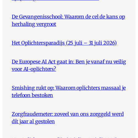
De Gevangenisschool: Waarom de cel de kans op
herhaling vergroot
Het Oplichtersparadijs (25 juli – 31 juli 2026)
De Europese AI Act gaat in: Ben je vanaf nu veilig
voor AI-oplichters?
Smishing rukt op: Waarom oplichters massaal je
telefoon bestoken
Zorgfraudemeter: zoveel van ons zorggeld werd
dít jaar al gestolen