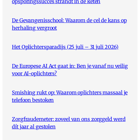
opsporingssucces strandt in de keten
De Gevangenisschool: Waarom de cel de kans op
herhaling vergroot
Het Oplichtersparadijs (25 juli – 31 juli 2026)
De Europese AI Act gaat in: Ben je vanaf nu veilig
voor AI-oplichters?
Smishing rukt op: Waarom oplichters massaal je
telefoon bestoken
Zorgfraudemeter: zoveel van ons zorggeld werd
dít jaar al gestolen