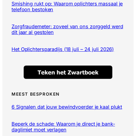
Smishing rukt op: Waarom oplichters massaal je
telefoon bestoken
Zorgfraudemeter: zoveel van ons zorggeld werd
dít jaar al gestolen
Het Oplichtersparadijs (18 juli – 24 juli 2026)
MEEST BESPROKEN
6 Signalen dat jouw bewindvoerder je kaal plukt
Beperk de schade: Waarom je direct je bank-
daglimiet moet verlagen