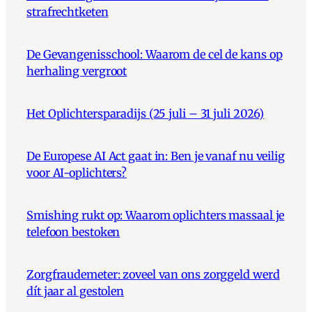
strafrechtketen
De Gevangenisschool: Waarom de cel de kans op
herhaling vergroot
Het Oplichtersparadijs (25 juli – 31 juli 2026)
De Europese AI Act gaat in: Ben je vanaf nu veilig
voor AI-oplichters?
Smishing rukt op: Waarom oplichters massaal je
telefoon bestoken
Zorgfraudemeter: zoveel van ons zorggeld werd
dít jaar al gestolen