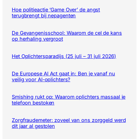
Hoe politieactie ‘Game Over’ de angst
terugbrengt bij nepagenten
De Gevangenisschool: Waarom de cel de kans
op herhaling vergroot
Het Oplichtersparadijs (25 juli – 31 juli 2026)
De Europese AI Act gaat in: Ben je vanaf nu
veilig voor AI-oplichters?
Smishing rukt op: Waarom oplichters massaal je
telefoon bestoken
Zorgfraudemeter: zoveel van ons zorggeld werd
dít jaar al gestolen