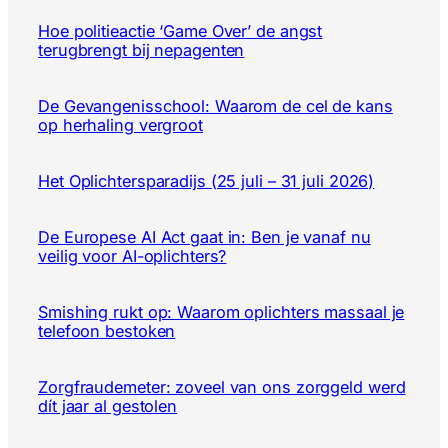
Hoe politieactie ‘Game Over’ de angst
terugbrengt bij nepagenten
De Gevangenisschool: Waarom de cel de kans
op herhaling vergroot
Het Oplichtersparadijs (25 juli – 31 juli 2026)
De Europese AI Act gaat in: Ben je vanaf nu
veilig voor AI-oplichters?
Smishing rukt op: Waarom oplichters massaal je
telefoon bestoken
Zorgfraudemeter: zoveel van ons zorggeld werd
dít jaar al gestolen