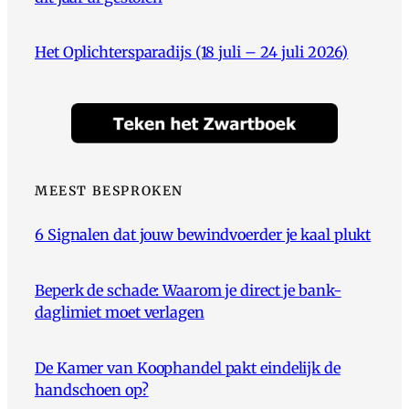
Het Oplichtersparadijs (18 juli – 24 juli 2026)
MEEST BESPROKEN
6 Signalen dat jouw bewindvoerder je kaal plukt
Beperk de schade: Waarom je direct je bank-
daglimiet moet verlagen
De Kamer van Koophandel pakt eindelijk de
handschoen op?