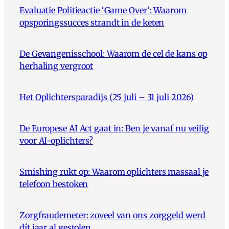
Evaluatie Politieactie ‘Game Over’: Waarom
opsporingssucces strandt in de keten
De Gevangenisschool: Waarom de cel de kans op
herhaling vergroot
Het Oplichtersparadijs (25 juli – 31 juli 2026)
De Europese AI Act gaat in: Ben je vanaf nu veilig
voor AI-oplichters?
Smishing rukt op: Waarom oplichters massaal je
telefoon bestoken
Zorgfraudemeter: zoveel van ons zorggeld werd
dít jaar al gestolen