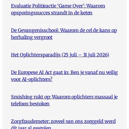
Evaluatie Politieactie ‘Game Over’: Waarom
opsporingssucces strandt in de keten
De Gevangenisschool: Waarom de cel de kans op
herhaling vergroot
Het Oplichtersparadijs (25 juli – 31 juli 2026)
De Europese AI Act gaat in: Ben je vanaf nu veilig
voor AI-oplichters?
Smishing rukt op: Waarom oplichters massaal je
telefoon bestoken
Zorgfraudemeter: zoveel van ons zorggeld werd
dít jaar al gestolen