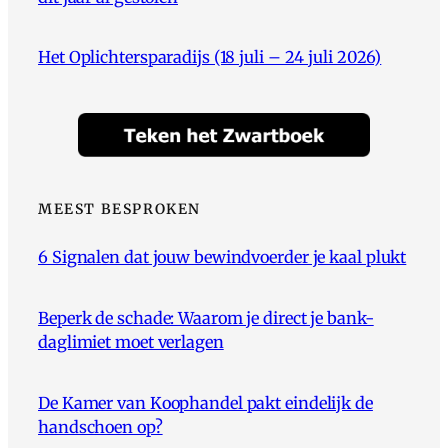
Het Oplichtersparadijs (18 juli – 24 juli 2026)
MEEST BESPROKEN
6 Signalen dat jouw bewindvoerder je kaal plukt
Beperk de schade: Waarom je direct je bank-
daglimiet moet verlagen
De Kamer van Koophandel pakt eindelijk de
handschoen op?