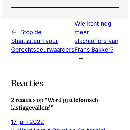
Wie kent nog
←
Stop de
meer
Staatssteun voor
slachtoffers van
Gerechtsdeurwaarders
Frans Bakker?
→
Reacties
2 reacties op “Word jij telefonisch
lastiggevallen?”
17 juni 2022