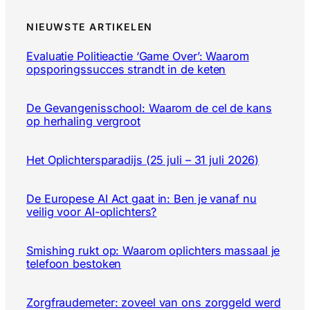
NIEUWSTE ARTIKELEN
Evaluatie Politieactie ‘Game Over’: Waarom
opsporingssucces strandt in de keten
De Gevangenisschool: Waarom de cel de kans
op herhaling vergroot
Het Oplichtersparadijs (25 juli – 31 juli 2026)
De Europese AI Act gaat in: Ben je vanaf nu
veilig voor AI-oplichters?
Smishing rukt op: Waarom oplichters massaal je
telefoon bestoken
Zorgfraudemeter: zoveel van ons zorggeld werd