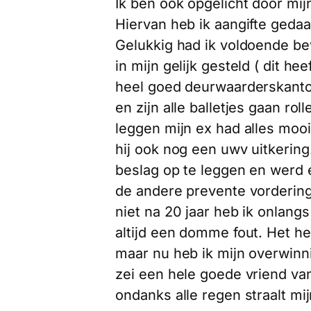
Ik ben ook opgelicht door mi
Hiervan heb ik aangifte gedaan
Gelukkig had ik voldoende bew
in mijn gelijk gesteld ( dit he
heel goed deurwaarderskantoo
en zijn alle balletjes gaan ro
leggen mijn ex had alles mooi
hij ook nog een uwv uitkering
beslag op te leggen en werd
de andere prevente vordering 
niet na 20 jaar heb ik onlan
altijd een domme fout. Het h
maar nu heb ik mijn overwinni
zei een hele goede vriend va
ondanks alle regen straalt m