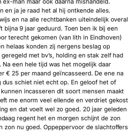
jn ex-man maar ook daarna mishandeld.
 en ja je raad het al hij ontkende alles.
ijs en na alle rechtbanken uiteindelijk overal
eft bijna 9 jaar geduurd. Toen ben ik bij een
r terecht gekomen (van lith in Eindhoven)
llen helaas konden zij nergens beslag op
 geregeld met bv’s, holding en stak zelf had
. Na een hele tijd was het mogelijk daar
 er € 25 per maand geïncasseerd. De ene na
dus schiet niet echt op. En geloof het of
gs kunnen incasseren dit soort mensen maakt
eeft me enorm veel ellende en verdriet gekost
ng en dat voelt wel zo goed. 20 jaar geleden
ndaag regent het en morgen schijnt de zon
ijn zon nu goed. Oppeppervoor de slachtoffers