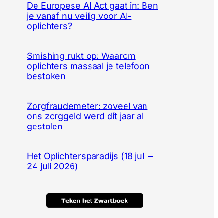
De Europese AI Act gaat in: Ben
je vanaf nu veilig voor AI-
oplichters?
Smishing rukt op: Waarom
oplichters massaal je telefoon
bestoken
Zorgfraudemeter: zoveel van
ons zorggeld werd dít jaar al
gestolen
Het Oplichtersparadijs (18 juli –
24 juli 2026)