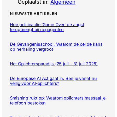
Geplaatst in:
Algemeen
NIEUWSTE ARTIKELEN
Hoe politieactie ‘Game Over’ de angst
terugbrengt bij nepagenten
De Gevangenisschool: Waarom de cel de kans
op herhaling vergroot
Het Oplichtersparadijs (25 juli – 31 juli 2026)
De Europese AI Act gaat in: Ben je vanaf nu
veilig voor AI-oplichters?
Smishing rukt op: Waarom oplichters massaal je
telefoon bestoken