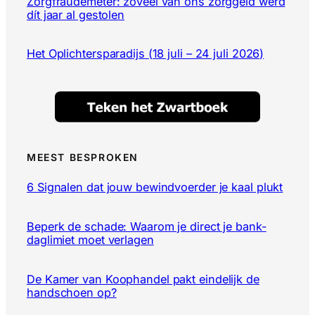
Zorgfraudemeter: zoveel van ons zorggeld werd
dít jaar al gestolen
Het Oplichtersparadijs (18 juli – 24 juli 2026)
MEEST BESPROKEN
6 Signalen dat jouw bewindvoerder je kaal plukt
Beperk de schade: Waarom je direct je bank-
daglimiet moet verlagen
De Kamer van Koophandel pakt eindelijk de
handschoen op?