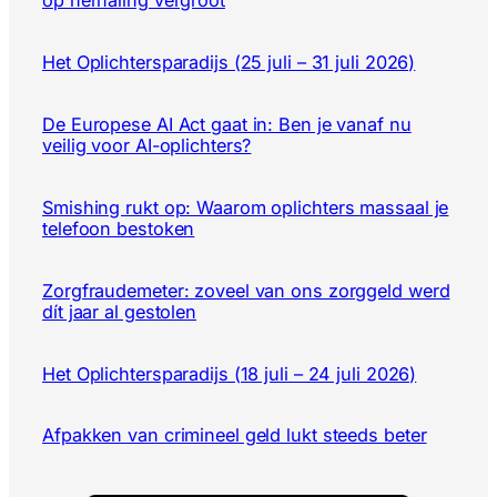
Het Oplichtersparadijs (25 juli – 31 juli 2026)
De Europese AI Act gaat in: Ben je vanaf nu
veilig voor AI-oplichters?
Smishing rukt op: Waarom oplichters massaal je
telefoon bestoken
Zorgfraudemeter: zoveel van ons zorggeld werd
dít jaar al gestolen
Het Oplichtersparadijs (18 juli – 24 juli 2026)
Afpakken van crimineel geld lukt steeds beter