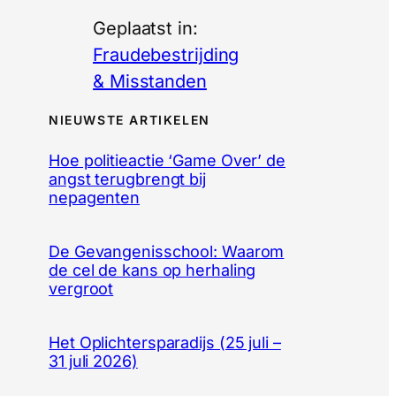
Geplaatst in:
Fraudebestrijding
& Misstanden
NIEUWSTE ARTIKELEN
Hoe politieactie ‘Game Over’ de
angst terugbrengt bij
nepagenten
De Gevangenisschool: Waarom
de cel de kans op herhaling
vergroot
Het Oplichtersparadijs (25 juli –
31 juli 2026)