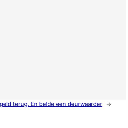
n geld terug. En belde een deurwaarder
→