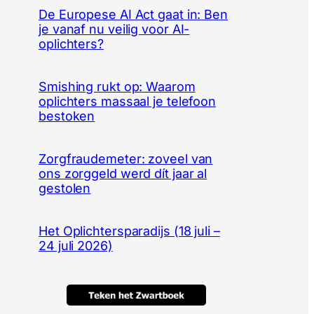
De Europese AI Act gaat in: Ben
je vanaf nu veilig voor AI-
oplichters?
Smishing rukt op: Waarom
oplichters massaal je telefoon
bestoken
Zorgfraudemeter: zoveel van
ons zorggeld werd dít jaar al
gestolen
Het Oplichtersparadijs (18 juli –
24 juli 2026)