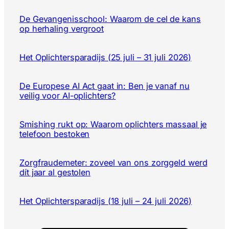
De Gevangenisschool: Waarom de cel de kans
op herhaling vergroot
Het Oplichtersparadijs (25 juli – 31 juli 2026)
De Europese AI Act gaat in: Ben je vanaf nu
veilig voor AI-oplichters?
Smishing rukt op: Waarom oplichters massaal je
telefoon bestoken
Zorgfraudemeter: zoveel van ons zorggeld werd
dít jaar al gestolen
Het Oplichtersparadijs (18 juli – 24 juli 2026)