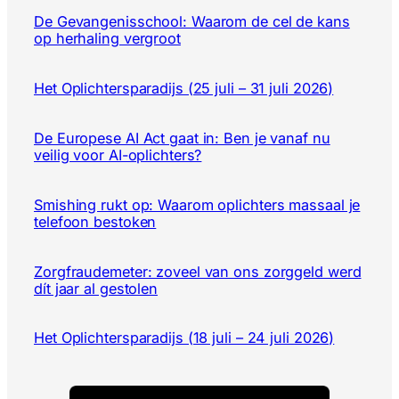
De Gevangenisschool: Waarom de cel de kans
op herhaling vergroot
Het Oplichtersparadijs (25 juli – 31 juli 2026)
De Europese AI Act gaat in: Ben je vanaf nu
veilig voor AI-oplichters?
Smishing rukt op: Waarom oplichters massaal je
telefoon bestoken
Zorgfraudemeter: zoveel van ons zorggeld werd
dít jaar al gestolen
Het Oplichtersparadijs (18 juli – 24 juli 2026)