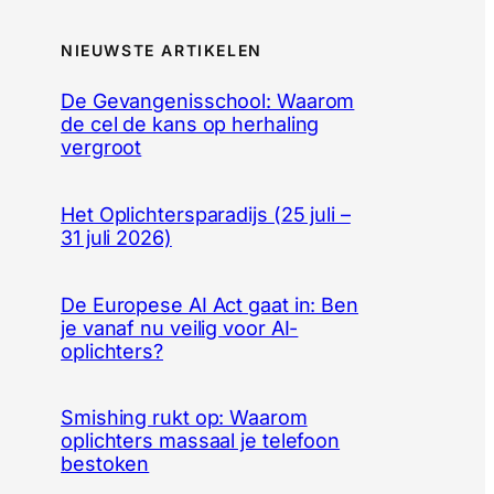
NIEUWSTE ARTIKELEN
De Gevangenisschool: Waarom
de cel de kans op herhaling
vergroot
Het Oplichtersparadijs (25 juli –
31 juli 2026)
De Europese AI Act gaat in: Ben
je vanaf nu veilig voor AI-
oplichters?
Smishing rukt op: Waarom
oplichters massaal je telefoon
bestoken