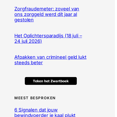
Zorgfraudemeter: zoveel van
ons zorggeld werd dít jaar al
gestolen
Het Oplichtersparadijs (18 juli –
24 juli 2026)
Afpakken van crimineel geld lukt
steeds beter
MEEST BESPROKEN
6 Signalen dat jouw
bewindvoerder je kaal plukt