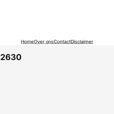
Home
Over ons
Contact
Disclaimer
62630