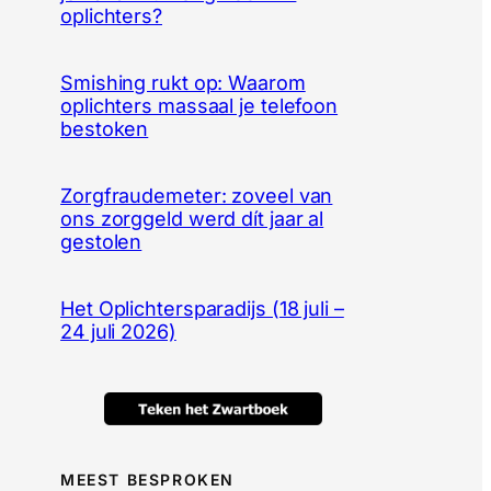
oplichters?
Smishing rukt op: Waarom
oplichters massaal je telefoon
bestoken
Zorgfraudemeter: zoveel van
ons zorggeld werd dít jaar al
gestolen
Het Oplichtersparadijs (18 juli –
24 juli 2026)
MEEST BESPROKEN