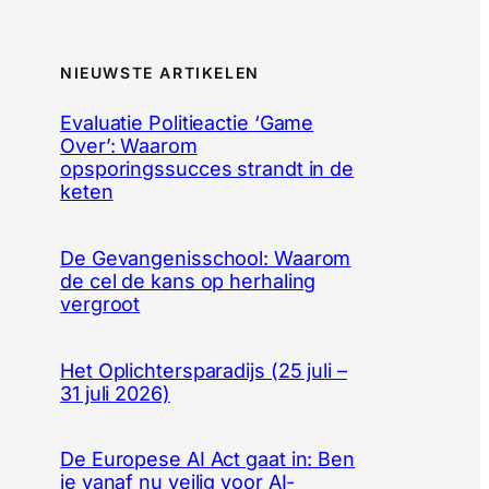
NIEUWSTE ARTIKELEN
Evaluatie Politieactie ‘Game
Over’: Waarom
opsporingssucces strandt in de
keten
De Gevangenisschool: Waarom
de cel de kans op herhaling
vergroot
Het Oplichtersparadijs (25 juli –
31 juli 2026)
De Europese AI Act gaat in: Ben
je vanaf nu veilig voor AI-