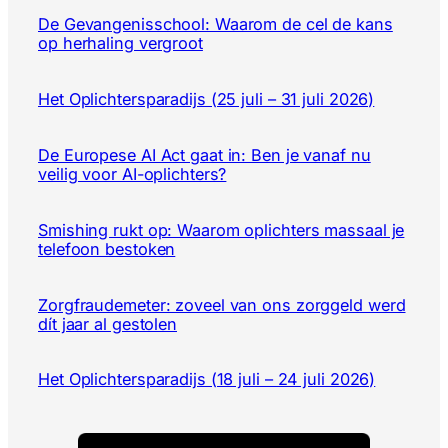
De Gevangenisschool: Waarom de cel de kans
op herhaling vergroot
Het Oplichtersparadijs (25 juli – 31 juli 2026)
De Europese AI Act gaat in: Ben je vanaf nu
veilig voor AI-oplichters?
Smishing rukt op: Waarom oplichters massaal je
telefoon bestoken
Zorgfraudemeter: zoveel van ons zorggeld werd
dít jaar al gestolen
Het Oplichtersparadijs (18 juli – 24 juli 2026)