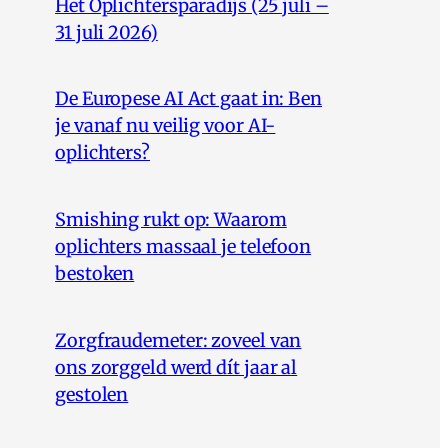
Het Oplichtersparadijs (25 juli –
31 juli 2026)
De Europese AI Act gaat in: Ben
je vanaf nu veilig voor AI-
oplichters?
Smishing rukt op: Waarom
oplichters massaal je telefoon
bestoken
Zorgfraudemeter: zoveel van
ons zorggeld werd dít jaar al
gestolen