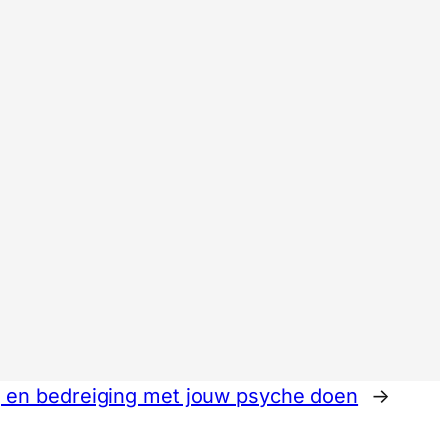
ng en bedreiging met jouw psyche doen
→