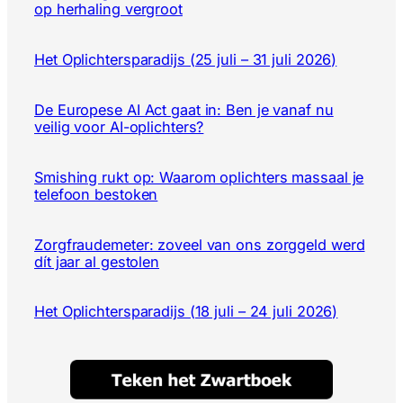
op herhaling vergroot
Het Oplichtersparadijs (25 juli – 31 juli 2026)
De Europese AI Act gaat in: Ben je vanaf nu
veilig voor AI-oplichters?
Smishing rukt op: Waarom oplichters massaal je
telefoon bestoken
Zorgfraudemeter: zoveel van ons zorggeld werd
dít jaar al gestolen
Het Oplichtersparadijs (18 juli – 24 juli 2026)