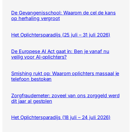
De Gevangenisschool: Waarom de cel de kans
op herhaling vergroot
Het Oplichtersparadijs (25 juli – 31 juli 2026)
De Europese AI Act gaat in: Ben je vanaf nu
veilig voor AI-oplichters?
Smishing rukt op: Waarom oplichters massaal je
telefoon bestoken
Zorgfraudemeter: zoveel van ons zorggeld werd
dít jaar al gestolen
Het Oplichtersparadijs (18 juli – 24 juli 2026)