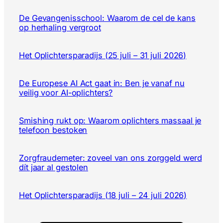
De Gevangenisschool: Waarom de cel de kans
op herhaling vergroot
Het Oplichtersparadijs (25 juli – 31 juli 2026)
De Europese AI Act gaat in: Ben je vanaf nu
veilig voor AI-oplichters?
Smishing rukt op: Waarom oplichters massaal je
telefoon bestoken
Zorgfraudemeter: zoveel van ons zorggeld werd
dít jaar al gestolen
Het Oplichtersparadijs (18 juli – 24 juli 2026)