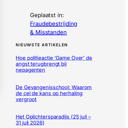
Geplaatst in:
Fraudebestrijding
& Misstanden
NIEUWSTE ARTIKELEN
Hoe politieactie ‘Game Over’ de
angst terugbrengt bij
nepagenten
De Gevangenisschool: Waarom
de cel de kans op herhaling
vergroot
Het Oplichtersparadijs (25 juli –
31 juli 2026)