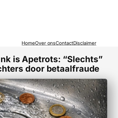
Home
Over ons
Contact
Disclaimer
k is Apetrots: “Slechts”
chters door betaalfraude