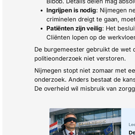
Bibob. Details delen mag absolu
Ingrijpen is nodig
: Nijmegen ne
criminelen dreigt te gaan, mo
Patiënten zijn veilig
: Het beslu
Cliënten lopen op de werkvloer
De burgemeester gebruikt de wet du
politieonderzoek niet verstoren.
Nijmegen stopt niet zomaar met een
onderzoek. Anders bestaat de kans d
De overheid wil misbruik van zorgg
Le
De