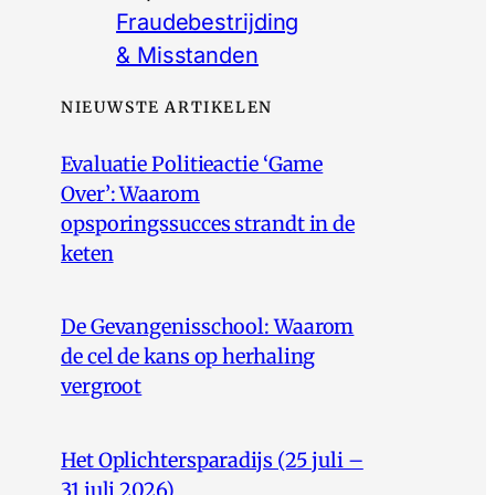
Fraudebestrijding
& Misstanden
NIEUWSTE ARTIKELEN
Evaluatie Politieactie ‘Game
Over’: Waarom
opsporingssucces strandt in de
keten
De Gevangenisschool: Waarom
de cel de kans op herhaling
vergroot
Het Oplichtersparadijs (25 juli –
31 juli 2026)