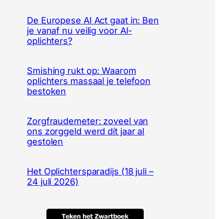
De Europese AI Act gaat in: Ben
je vanaf nu veilig voor AI-
oplichters?
Smishing rukt op: Waarom
oplichters massaal je telefoon
bestoken
Zorgfraudemeter: zoveel van
ons zorggeld werd dít jaar al
gestolen
Het Oplichtersparadijs (18 juli –
24 juli 2026)