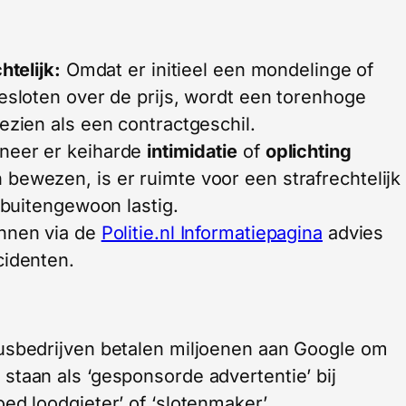
htelijk:
Omdat er initieel een mondelinge of
gesloten over de prijs, wordt een torenhoge
ezien als een contractgeschil.
neer er keiharde
intimidatie
of
oplichting
bewezen, is er ruimte voor een strafrechtelijk
k buitengewoon lastig.
unnen via de
Politie.nl Informatiepagina
advies
cidenten.
usbedrijven betalen miljoenen aan Google om
staan als ‘gesponsorde advertentie’ bij
ed loodgieter’ of ‘slotenmaker’.