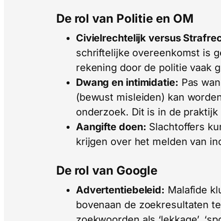
De rol van Politie en OM
Civielrechtelijk versus Strafrec
schriftelijke overeenkomst is 
rekening door de politie vaak g
Dwang en intimidatie:
Pas wan
(bewust misleiden) kan worden 
onderzoek. Dit is in de praktij
Aangifte doen:
Slachtoffers k
krijgen over het melden van in
De rol van Google
Advertentiebeleid:
Malafide kl
bovenaan de zoekresultaten te 
zoekwoorden als ‘lekkage’, ‘spo