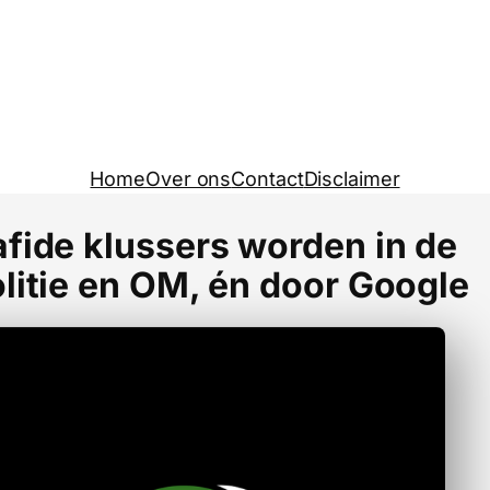
Home
Over ons
Contact
Disclaimer
afide klussers worden in de
litie en OM, én door Google