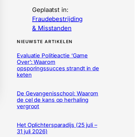
Geplaatst in:
Fraudebestrijding
& Misstanden
NIEUWSTE ARTIKELEN
Evaluatie Politieactie ‘Game
Over’: Waarom
opsporingssucces strandt in de
keten
De Gevangenisschool: Waarom
de cel de kans op herhaling
vergroot
Het Oplichtersparadijs (25 juli –
31 juli 2026)