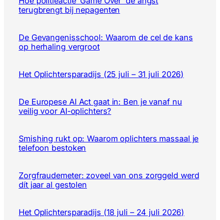
Hoe politieactie ‘Game Over’ de angst
terugbrengt bij nepagenten
De Gevangenisschool: Waarom de cel de kans
op herhaling vergroot
Het Oplichtersparadijs (25 juli – 31 juli 2026)
De Europese AI Act gaat in: Ben je vanaf nu
veilig voor AI-oplichters?
Smishing rukt op: Waarom oplichters massaal je
telefoon bestoken
Zorgfraudemeter: zoveel van ons zorggeld werd
dít jaar al gestolen
Het Oplichtersparadijs (18 juli – 24 juli 2026)