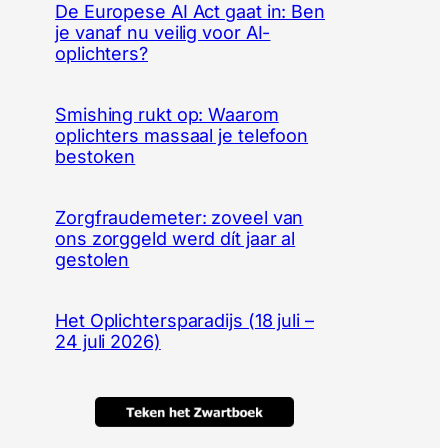
De Europese AI Act gaat in: Ben
je vanaf nu veilig voor AI-
oplichters?
Smishing rukt op: Waarom
oplichters massaal je telefoon
bestoken
Zorgfraudemeter: zoveel van
ons zorggeld werd dít jaar al
gestolen
Het Oplichtersparadijs (18 juli –
24 juli 2026)